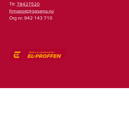
Tlf:
78427520
on.amagag@tsopamrif
Org nr:
942 143 710