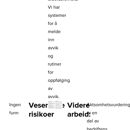
Vi har
systemer
for å
melde
inn
avvik
og
rutiner
for
oppfølging
av
avvik.
Vesentlige
Videre
Ingen
Aktsomhetsvurderin
risikoer
arbeid:
funn
er en
del av
bedriftens