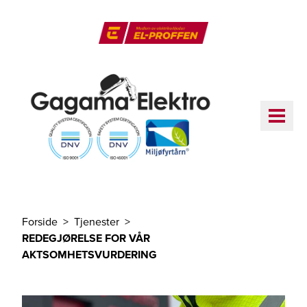
Til hovedinnhold
El-Proffen
ME
Forside
Tjenester
Du er her
REDEGJØRELSE FOR VÅR
AKTSOMHETSVURDERING