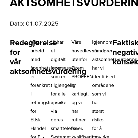
AKTSOMHETSVURDERI
Dato: 01.07.2025
Redegjørelse
Faktis
Vårt
Vi har
Våre
Igjennom
for
negati
arbeid
et
hovedleverandører
vår
med
digitalt
utenfor
aktsomhetsvurdering
vår
konsek
åpenhetsloven
ledelsessystem
EL-
har vi
aktsomhetsvurdering
er
som er
PROFFEN
identifisert
forankret
tilgjengelig
er
områdene
i
for alle
kartlagt,
som vi
retningslinjene
ansatte
og vi
har
for
via
har
størst
Etisk
deres
rutiner
risiko
Handel
smarttelefoner.
for
for å
for EL-
Systemet
kvalifisering
innvirke