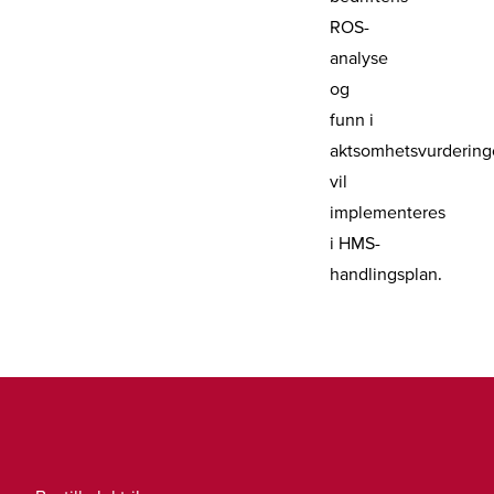
ROS-
analyse
og
funn i
aktsomhetsvurdering
vil
implementeres
i HMS-
handlingsplan.