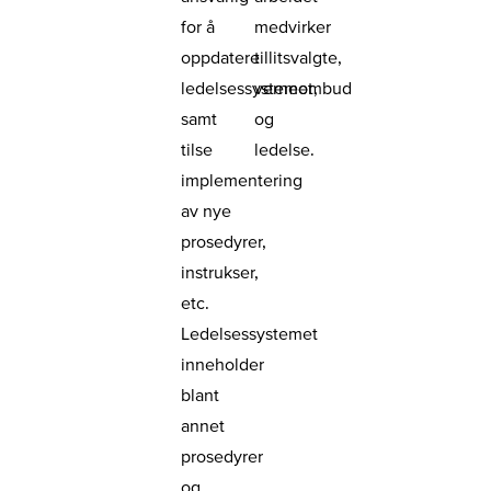
for å
medvirker
oppdatere
tillitsvalgte,
ledelsessystemet,
verneombud
samt
og
tilse
ledelse.
implementering
av nye
prosedyrer,
instrukser,
etc.
Ledelsessystemet
inneholder
blant
annet
prosedyrer
og