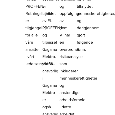
PROFFEN.
er
og
tilknyttet
Retningslinjene
utviklet
oppfølging
menneskerettigheter
er
av EL-
av
og
tilgjengelig
PROFFEN,
dem.
derigjennom
for alle
og
Vi har
gjort
våre
tilpasset
en
følgende
ansatte
Gagama
overordnet
funn:
i vårt
Elektro.
risikoanalyse
ledelsessystem.
HMSK-
som
ansvarlig
inkluderer
i
menneskerettigheter
Gagama
og
Elektro
anstendige
er
arbeidsforhold.
også
I dette
ansvarlig
arbeidet