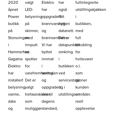
2020
valgt
Elektro
har
fullintegrerte
åpnet
LED-
har
også
utstillingskjøkken
Power
belysning
oppgradert
fått
i
butikk
på
brannvarslingen
nytt
butikken,
på
skinner,
og
datanett.
med
Storsvingen
med
brannsentralen.
Det er
full
i
innputt
Vi har
datapunkter
tilkobling
Hammerfest.
av
byttet
omkring
for
Gagama
spotter
innmat
i
hvitevarer
Elektro
for
i
butikken
o.l.
har
varefremheving.
sentralen
ved
som
installert
Det er
og
servicestasjoner
gir
belysning,
valgt
oppgradert
og i
kunden
varme,
trefaseskinner,
den til
utstillingsområder.
en
data
som
dagens
reell
og
muliggjør
standard,
opplevelse