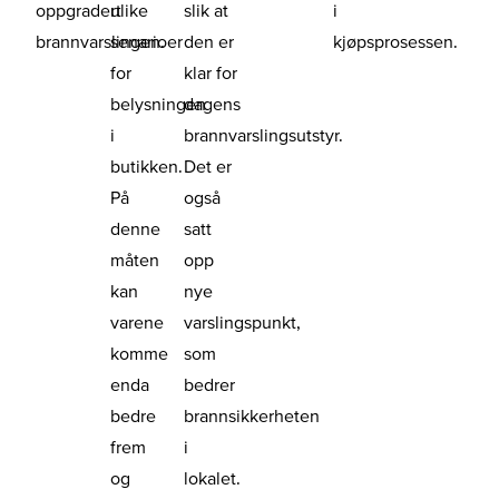
oppgradert
ulike
slik at
i
brannvarslingen.
senarioer
den er
kjøpsprosessen.
for
klar for
belysningen
dagens
i
brannvarslingsutstyr.
butikken.
Det er
På
også
denne
satt
måten
opp
kan
nye
varene
varslingspunkt,
komme
som
enda
bedrer
bedre
brannsikkerheten
frem
i
og
lokalet.