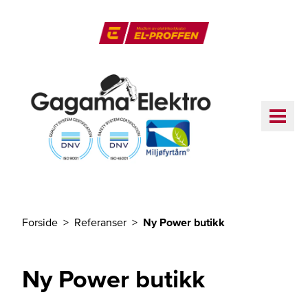
Til hovedinnhold
El-Proffen
ME
Forside
Referanser
Ny Power butikk
Du er her
Ny Power butikk