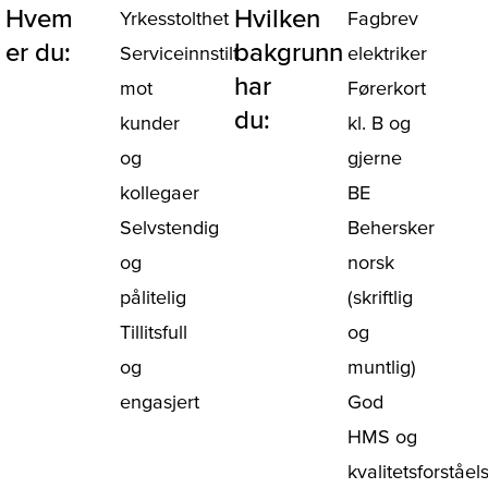
Hvem
Hvilken
Yrkesstolthet
Fagbrev
er du:
bakgrunn
Serviceinnstilt
elektriker
har
mot
Førerkort
du:
kunder
kl. B og
og
gjerne
kollegaer
BE
Selvstendig
Behersker
og
norsk
pålitelig
(skriftlig
Tillitsfull
og
og
muntlig)
engasjert
God
HMS og
kvalitetsforståel