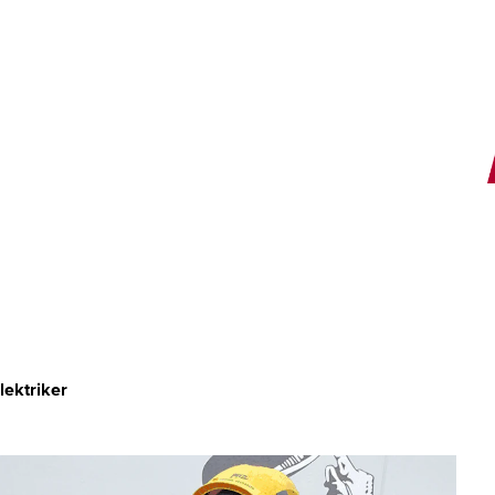
E
lektriker