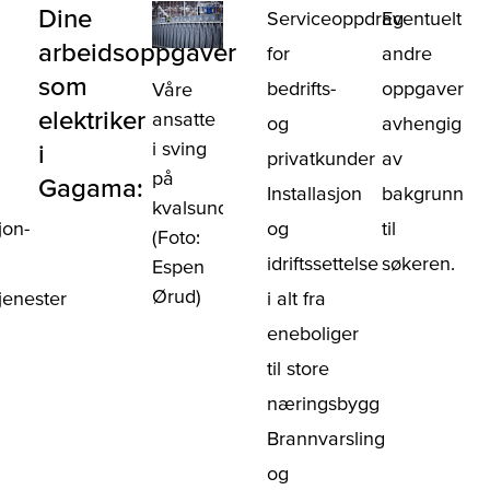
Dine
Serviceoppdrag
Eventuelt
arbeidsoppgaver
for
andre
som
bedrifts-
oppgaver
Våre
elektriker
ansatte
og
avhengig
i sving
i
privatkunder
av
på
Gagama:
Installasjon
bakgrunn
kvalsundbrua
jon-
og
til
(Foto:
idriftssettelse
søkeren.
Espen
Ørud)
jenester
i alt fra
eneboliger
til store
næringsbygg
Brannvarsling
og