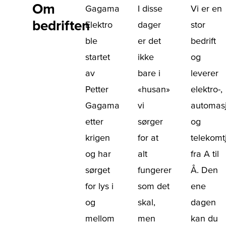
Om
Gagama
I disse
Vi er en
bedriften
Elektro
dager
stor
ble
er det
bedrift
startet
ikke
og
av
bare i
leverer
Petter
«husan»
elektro-,
Gagama
vi
automas
etter
sørger
og
krigen
for at
telekomt
og har
alt
fra A til
sørget
fungerer
Å. Den
for lys i
som det
ene
og
skal,
dagen
mellom
men
kan du