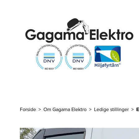
Til hovedinnhold
Forside
Om Gagama Elektro
Ledige stillinger
E
Du er her