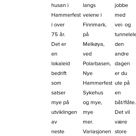
husan i
langs
jobbe
Hammerfest
veiene i
med
i over
Finnmark,
vei- og
75 år.
på
tunnelele
Det er
Melkøya,
den
en
ved
andre
lokaleid
Polarbasen,
dagen
bedrift
Nye
er du
som
Hammerfest
ute på
satser
Sykehus
en
mye på
og mye,
båt/flåte.
utviklingen
mye
Det vil
av
mer.
være
neste
Variasjonen
store