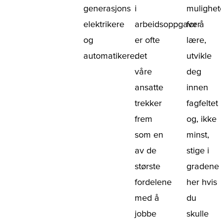
generasjons
i
mulighet
elektrikere
arbeidsoppgaver
for å
og
er ofte
lære,
automatikere.
det
utvikle
våre
deg
ansatte
innen
trekker
fagfeltet
frem
og, ikke
som en
minst,
av de
stige i
største
gradene
fordelene
her hvis
med å
du
jobbe
skulle